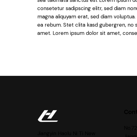
consetetur sadipscing elitr, sed diam no
magna aliquyam erat, sed diam voluptua. 
ea rebum. Stet clita kasd gubergren, no 
amet. Lorem ipsum dolor sit amet, consete
Con
No.7
Jiangyin Haolu Ni Ti New
Jiang