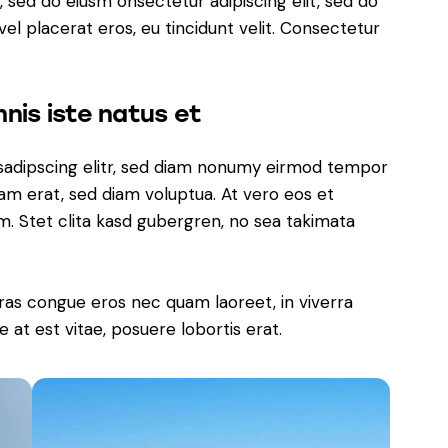
, sed do eiusm onsectetur adipiscing elit, sed do
el placerat eros, eu tincidunt velit. Consectetur
nis iste natus et
sadipscing elitr, sed diam nonumy eirmod tempor
yam erat, sed diam voluptua. At vero eos et
. Stet clita kasd gubergren, no sea takimata
ras congue eros nec quam laoreet, in viverra
 at est vitae, posuere lobortis erat.