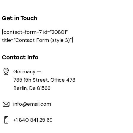
Get in Touch
[contact-form-7 id=”20801″
title=”Contact Form (style 3)”]
Contact Info
Germany —
785 15h Street, Office 478
Berlin, De 81566
info@email.com
+1 840 841 25 69