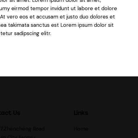
numy eirmod tempor invidunt ut labore et dolore
At vero eos et accusam et justo duo dolores et
sea takimata sanctus est Lorem ipsum dolor sit
tur sadipscing elitr.
tact Us
Links
27,Zhencheng Road
Home
yin City,Jiangsu