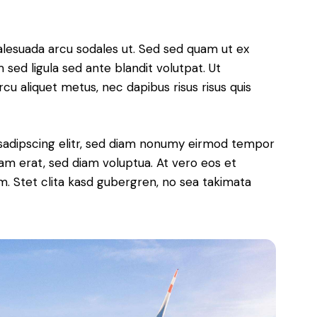
alesuada arcu sodales ut. Sed sed quam ut ex
ed ligula sed ante blandit volutpat. Ut
rcu aliquet metus, nec dapibus risus risus quis
sadipscing elitr, sed diam nonumy eirmod tempor
yam erat, sed diam voluptua. At vero eos et
. Stet clita kasd gubergren, no sea takimata