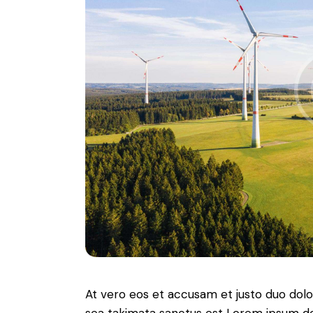
At vero eos et accusam et justo duo dolo
sea takimata sanctus est Lorem ipsum do