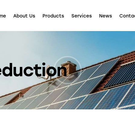
me
About Us
Products
Services
News
Conta
eduction